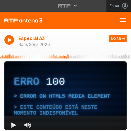
Entrar
Especial A3
NO AR
Bons Sons 2026