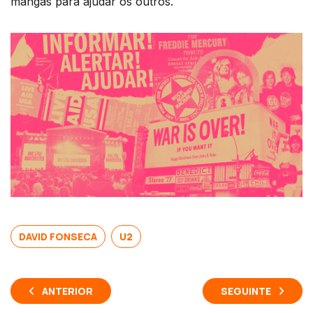
mangas para ajudar os outros.
DAVID FONSECA
U2
ANTERIOR
SEGUINTE