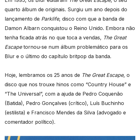
Em 1995, os Blur editaram
The Great Escape
, o seu
quarto álbum de originais. Surgiu um ano depois do
lançamento de
Parklife
, disco com que a banda de
Damon Albarn conquistou o Reino Unido. Embora não
tenha ficada atrás no que toca a vendas,
The Great
Escape
tornou-se num álbum problemático para os
Blur e o último do capítulo britpop da banda.
Hoje, lembramos os 25 anos de
The Great Escape
, o
disco que nos trouxe hinos como “Country House” e
“The Universal”, com a ajuda de Pedro Coquenão
(Batida), Pedro Gonçalves (crítico), Luís Buchinho
(estilista) e Francisco Mendes da Silva (advogado e
comentador político).