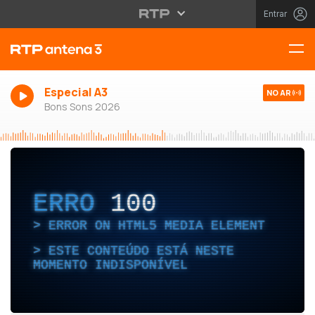
Entrar
Especial A3
NO AR
Bons Sons 2026
ERRO
100
ERROR ON HTML5 MEDIA ELEMENT
ESTE CONTEÚDO ESTÁ NESTE
MOMENTO INDISPONÍVEL