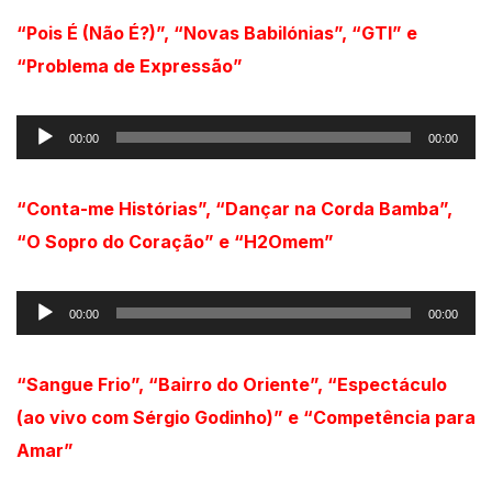
“Pois É (Não É?)”, “Novas Babilónias”, “GTI” e
“Problema de Expressão”
Reprodutor
00:00
00:00
de
áudio
“Conta-me Histórias”, “Dançar na Corda Bamba”,
“O Sopro do Coração” e “H2Omem”
Reprodutor
00:00
00:00
de
áudio
“S
angue Frio”, “Bairro do Oriente”, “Espectáculo
(ao vivo com Sérgio Godinho)” e “Competência para
Amar”