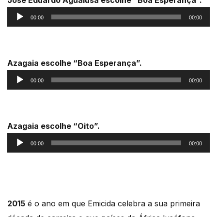
Reprodutor
00:00
00:00
de
áudio
Azagaia escolhe “Boa Esperança”.
Reprodutor
00:00
00:00
de
áudio
Azagaia escolhe “Oito”.
Reprodutor
00:00
00:00
de
áudio
2015
é o ano em que Emicida celebra a sua primeira