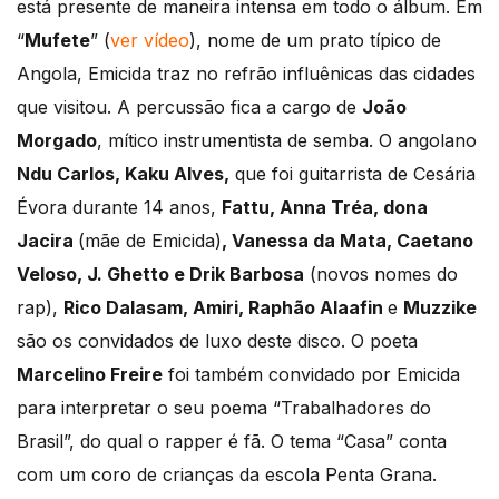
está presente de maneira intensa em todo o álbum. Em
“
Mufete
” (
ver vídeo
), nome de um prato típico de
Angola, Emicida traz no refrão influênicas das cidades
que visitou. A percussão fica a cargo de
João
Morgado
, mítico instrumentista de semba. O angolano
Ndu Carlos, Kaku Alves,
que foi guitarrista de Cesária
Évora durante 14 anos,
Fattu, Anna Tréa, dona
Jacira
(mãe de Emicida)
, Vanessa da Mata, Caetano
Veloso, J. Ghetto e Drik Barbos
a
(novos nomes do
rap),
Rico Dalasam, Amiri, Raphão Alaafin
e
Muzzike
são os convidados de luxo deste disco. O poeta
Marcelino Freire
foi também convidado por Emicida
para interpretar o seu poema “Trabalhadores do
Brasil”, do qual o rapper é fã. O tema “Casa” conta
com um coro de crianças da escola Penta Grana.