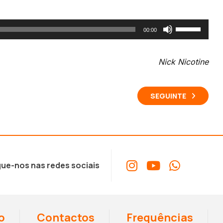
Use
00:00
as
setas
Nick Nicotine
cima/baixo
para
SEGUINTE
aumentar
ou
diminuir
o
volume.
ue-nos nas redes sociais
o
Contactos
Frequências