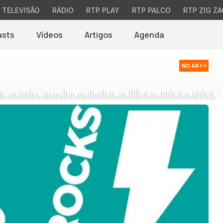
TELEVISÃO
RÁDIO
RTP PLAY
RTP PALCO
RTP ZIG ZA
asts
Vídeos
Artigos
Agenda
NO AR