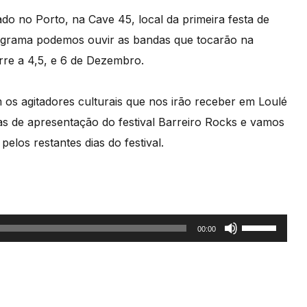
ado no Porto, na Cave 45, local da primeira festa de
rograma podemos ouvir as bandas que tocarão na
rre a 4,5, e 6 de Dezembro.
os agitadores culturais que nos irão receber em Loulé
tas de apresentação do festival Barreiro Rocks e vamos
elos restantes dias do festival.
Use
00:00
as
setas
cima/baixo
para