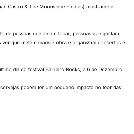
ou
nan Castro & The Moonshine Piñatas) mostram-se
diminuir
o
volume.
ito de pessoas que amam tocar, pessoas que gostam
os ver que metem mãos à obra e organizam concertos e
imo dia do festival Barreiro Rocks, a 6 de Dezembro.
 cervejas podem ter um pequeno impacto no teor das