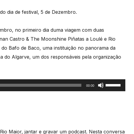
aumentar
 dia de festival, 5 de Dezembro.
ou
diminuir
mbro, no primeiro dia duma viagem com duas
o
nan Castro & The Moonshine Piñatas a Loulé e Rio
volume.
io do Bafo de Baco, uma instituição no panorama da
ca do Algarve, um dos responsáveis pela organização
Use
00:00
as
setas
cima/baixo
para
aumentar
Rio Maior, jantar e gravar um podcast. Nesta conversa