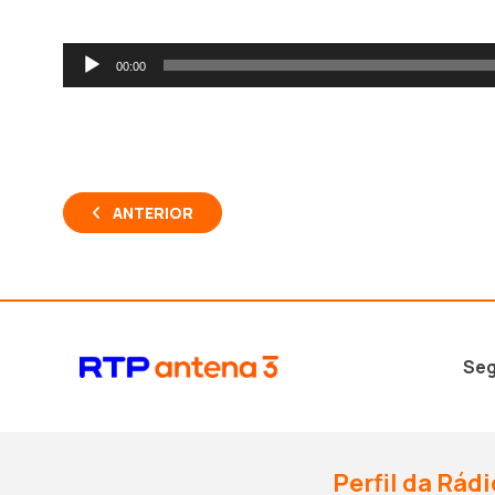
Reprodutor
00:00
de
áudio
ANTERIOR
Seg
Perfil da Rádi