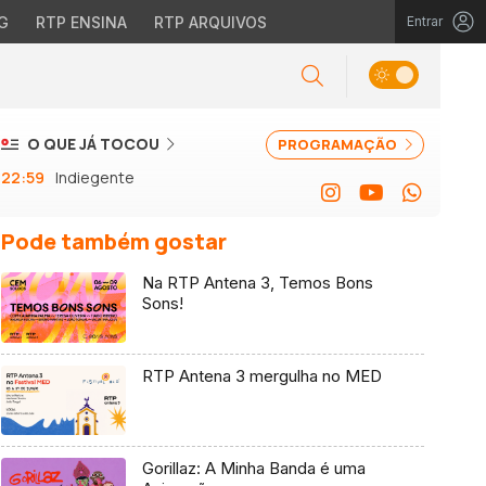
G
RTP ENSINA
RTP ARQUIVOS
Entrar
O QUE JÁ TOCOU
PROGRAMAÇÃO
22:59
Indiegente
Pode também gostar
Na RTP Antena 3, Temos Bons
Sons!
RTP Antena 3 mergulha no MED
Gorillaz: A Minha Banda é uma