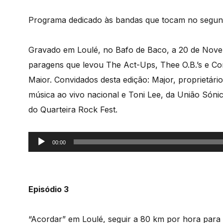
Programa dedicado às bandas que tocam no segundo
Gravado em Loulé, no Bafo de Baco, a 20 de Nove
paragens que levou The Act-Ups, Thee O.B.’s e Co
Maior. Convidados desta edição: Major, proprietár
música ao vivo nacional e Toni Lee, da União Sóni
do Quarteira Rock Fest.
Reprodutor
00:00
de
áudio
Episódio 3
“Acordar” em Loulé, seguir a 80 km por hora para 