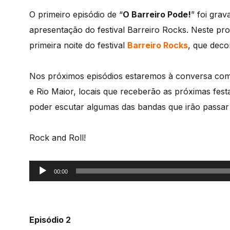
O primeiro episódio de “
O Barreiro Pode!
” foi grav
apresentação do festival Barreiro Rocks. Neste p
primeira noite do festival
Barreiro Rocks
, que deco
Nos próximos episódios estaremos à conversa com 
e Rio Maior, locais que receberão as próximas fes
poder escutar algumas das bandas que irão passar p
Rock and Roll!
Reprodutor
00:00
de
áudio
Episódio 2