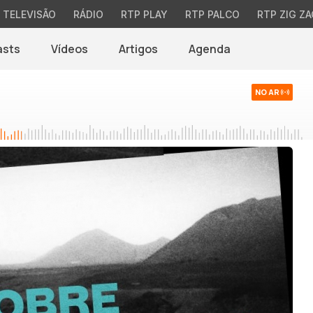
TELEVISÃO
RÁDIO
RTP PLAY
RTP PALCO
RTP ZIG ZA
asts
Vídeos
Artigos
Agenda
NO AR