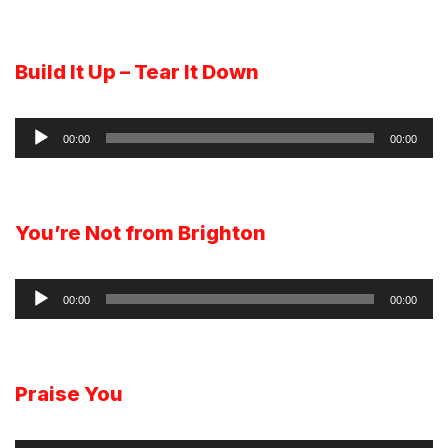
de
áudio
Build It Up – Tear It Down
Reprodutor
00:00
00:00
de
áudio
You’re Not from Brighton
Reprodutor
00:00
00:00
de
áudio
Praise You