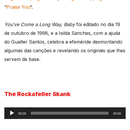
“
Praise You
“.
You’ve Come a Long Way, Baby
foi editado no dia 19
de outubro de 1998, e a Isilda Sanches, com a ajuda
do Gualter Santos, celebra a efeméride desmontando
algumas das canções e revelando os originais que lhes
servem de base.
The Rockafeller Skank
Reprodutor
00:00
00:00
de
áudio