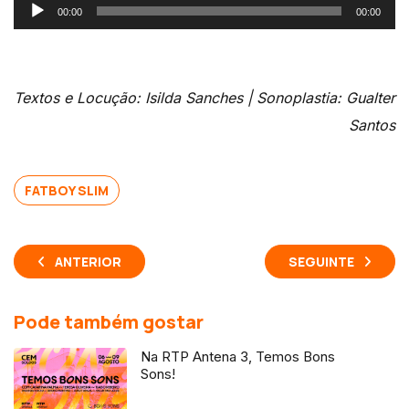
Reprodutor
00:00
00:00
de
áudio
Textos e Locução: Isilda Sanches | Sonoplastia: Gualter
Santos
FATBOY SLIM
ANTERIOR
SEGUINTE
Pode também gostar
Na RTP Antena 3, Temos Bons
Sons!