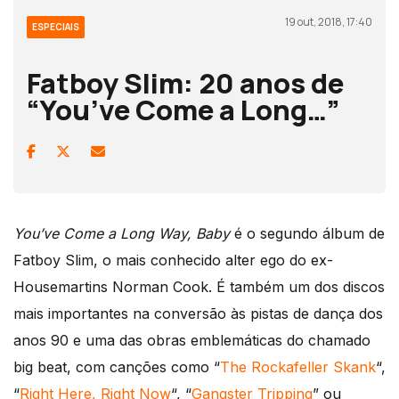
19 out, 2018, 17:40
ESPECIAIS
Fatboy Slim: 20 anos de
“You’ve Come a Long…”
You’ve Come a Long Way, Baby
é o segundo álbum de
Fatboy Slim, o mais conhecido alter ego do ex-
Housemartins Norman Cook. É também um dos discos
mais importantes na conversão às pistas de dança dos
anos 90 e uma das obras emblemáticas do chamado
big beat, com canções como “
The Rockafeller Skank
“,
“
Right Here, Right Now
“, “
Gangster Tripping
” ou