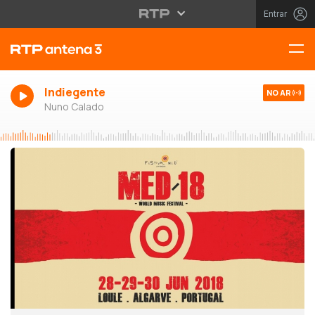
Entrar
Indiegente
NO AR
Nuno Calado