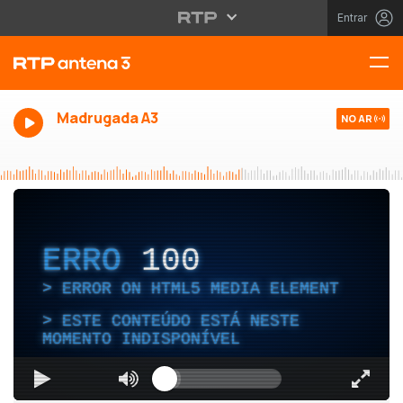
Entrar
Madrugada A3
NO AR
ERRO
100
ERROR ON HTML5 MEDIA ELEMENT
ESTE CONTEÚDO ESTÁ NESTE
MOMENTO INDISPONÍVEL