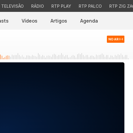
TELEVISÃO
RÁDIO
RTP PLAY
RTP PALCO
RTP ZIG ZA
asts
Vídeos
Artigos
Agenda
NO AR