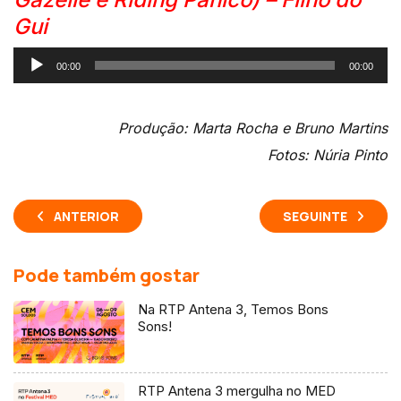
Gui
Reprodutor
00:00
00:00
de
áudio
Produção: Marta Rocha e Bruno Martins
Fotos: Núria Pinto
ANTERIOR
SEGUINTE
Pode também gostar
Na RTP Antena 3, Temos Bons
Sons!
RTP Antena 3 mergulha no MED