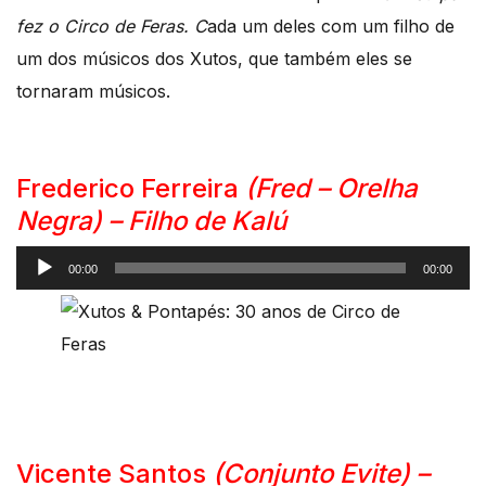
fez o Circo de Feras. C
ada um deles com um filho de
um dos músicos dos Xutos, que também eles se
tornaram músicos.
Frederico Ferreira
(Fred – Orelha
Negra) – Filho de Kalú
Reprodutor
00:00
00:00
de
áudio
Vicente Santos
(Conjunto Evite) –