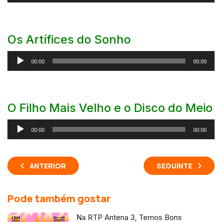
de
áudio
Os Artífices do Sonho
Reprodutor
00:00
00:00
de
áudio
O Filho Mais Velho e o Disco do Meio
Reprodutor
00:00
00:00
de
áudio
ANTERIOR
SEGUINTE
Pode também gostar
Na RTP Antena 3, Temos Bons