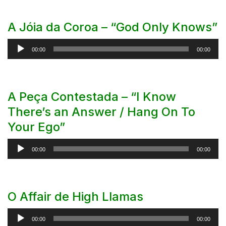
A Jóia da Coroa – “God Only Knows”
Reprodutor
00:00
00:00
de
áudio
A Peça Contestada – “I Know
There’s an Answer / Hang On To
Your Ego”
Reprodutor
00:00
00:00
de
áudio
O Affair de High Llamas
Reprodutor
00:00
00:00