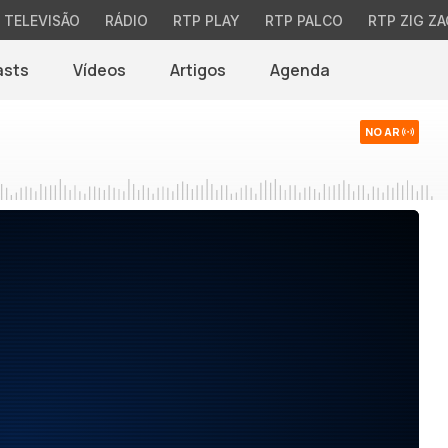
TELEVISÃO
RÁDIO
RTP PLAY
RTP PALCO
RTP ZIG ZA
asts
Vídeos
Artigos
Agenda
NO AR