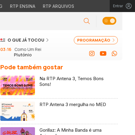
G
RTP ENSINA
RTP ARQUIVOS
Entrar
O QUE JÁ TOCOU
PROGRAMAÇÃO
03:16
Como Um Rei
Plutónio
Pode também gostar
Na RTP Antena 3, Temos Bons
Sons!
RTP Antena 3 mergulha no MED
Gorillaz: A Minha Banda é uma