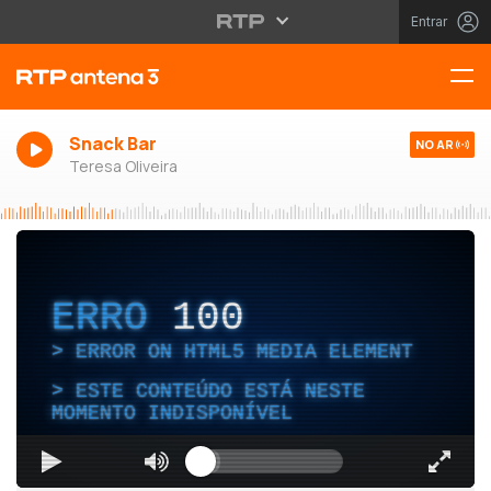
Entrar
Snack Bar
NO AR
Teresa Oliveira
ERRO
100
ERROR ON HTML5 MEDIA ELEMENT
ESTE CONTEÚDO ESTÁ NESTE
MOMENTO INDISPONÍVEL