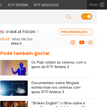
G
RTP ENSINA
RTP ARQUIVOS
Entrar
O QUE JÁ TOCOU
PROGRAMAÇÃO
03:43
What We Got
Mike D
Pode também gostar
Os Pulp voltam ao cinema, com o
apoio da RTP Antena 3
Documentário sobre Mogwai
estreia hoje nos cinemas com
apoio RTP Antena 3
“Broken English”: o filme sobre e