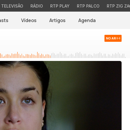
TELEVISÃO
RÁDIO
RTP PLAY
RTP PALCO
RTP ZIG ZA
asts
Vídeos
Artigos
Agenda
NO AR