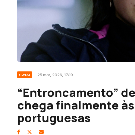
25 mar, 2026, 17:19
FILME A3
“Entroncamento” de
chega finalmente às
portuguesas