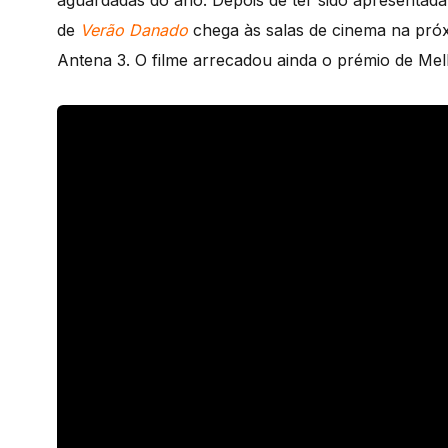
aguardadas do ano. Depois de ter sido apresentad
de
Verão Danado
chega às salas de cinema na próx
Antena 3.
O filme arrecadou ainda o prémio de Me