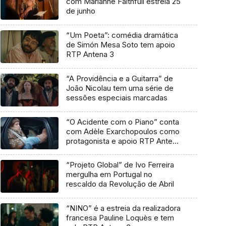
com Marianne Faithfull estreia 25
de junho
“Um Poeta”: comédia dramática
de Simón Mesa Soto tem apoio
RTP Antena 3
“A Providência e a Guitarra” de
João Nicolau tem uma série de
sessões especiais marcadas
“O Acidente com o Piano” conta
com Adèle Exarchopoulos como
protagonista e apoio RTP Antena
3
“Projeto Global” de Ivo Ferreira
mergulha em Portugal no
rescaldo da Revolução de Abril
“NINO” é a estreia da realizadora
francesa Pauline Loquès e tem