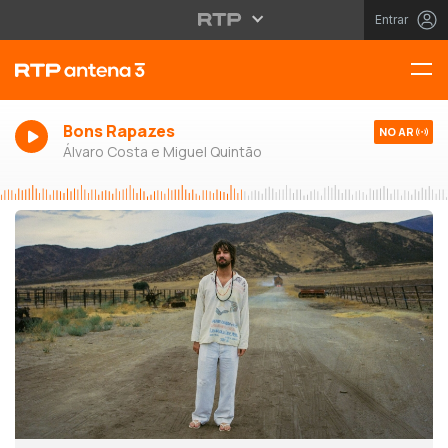
Entrar
Bons Rapazes
NO AR
Álvaro Costa e Miguel Quintão