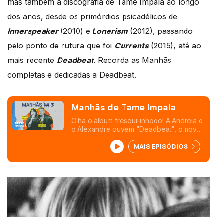
mas também a discografia de Tame Impala ao longo
dos anos, desde os primórdios psicadélicos de
Innerspeaker
(2010) e
Lonerism
(2012), passando
pelo ponto de rutura que foi
Currents
(2015), até ao
mais recente
Deadbeat
. Recorda as Manhãs
completas e dedicadas a Deadbeat.
Manhãs de Tame Impala
Olha o álbum fresquiiiinhooo! A Andreia e
o Alexandre ouvem "Deadbeat", o novo
álbum de Tame Impala, e contam com
MAIS EPISÓDIOS
Mariana Oliveira e Marta Rocha para uma
aula sobre o one and only Kevin Parker.