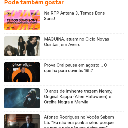
Pode também gostar
Na RTP Antena 3, Temos Bons
Sons!
MAQUINA. atuam no Ciclo Novas
Quintas, em Aveiro
Prova Oral pausa em agosto… O
que há para ouvir às 19h?
10 anos de Iminente trazem Nenny,
Original Kappa (Allen Halloween) e
Orelha Negra a Marvila
Afonso Rodrigues no Vocês Sabem
Lá: “Eu não era punk a sério porque
os meus pais não me deixavam”