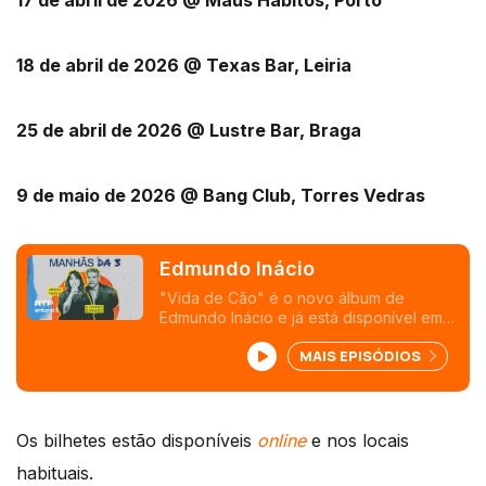
18 de abril de 2026 @ Texas Bar, Leiria
25 de abril de 2026 @ Lustre Bar, Braga
9 de maio de 2026 @ Bang Club, Torres Vedras
Edmundo Inácio
"Vida de Cão" é o novo álbum de
Edmundo Inácio e já está disponível em
todas as plataformas! Vão ouvir, se não
MAIS EPISÓDIOS
vamos ter consequências.
Os bilhetes estão disponíveis
online
e nos locais
habituais.