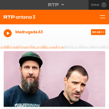
Entrar
Madrugada A3
NO AR