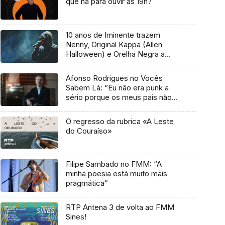
que há para ouvir às 19h?
10 anos de Iminente trazem
Nenny, Original Kappa (Allen
Halloween) e Orelha Negra a
Marvila
Afonso Rodrigues no Vocês
Sabem Lá: “Eu não era punk a
sério porque os meus pais não
me deixavam”
O regresso da rubrica «A Leste
do Couraíso»
Filipe Sambado no FMM: “A
minha poesia está muito mais
pragmática”
RTP Antena 3 de volta ao FMM
Sines!