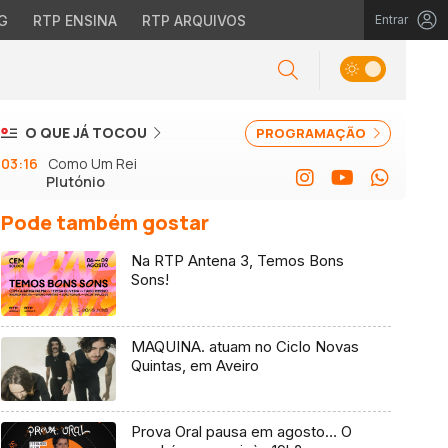
G
RTP ENSINA
RTP ARQUIVOS
Entrar
O QUE JÁ TOCOU
PROGRAMAÇÃO
03:16
Como Um Rei
Plutónio
Pode também gostar
Na RTP Antena 3, Temos Bons
Sons!
MAQUINA. atuam no Ciclo Novas
Quintas, em Aveiro
Prova Oral pausa em agosto… O