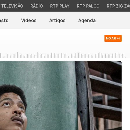
TELEVISÃO
RÁDIO
RTP PLAY
RTP PALCO
RTP ZIG ZA
asts
Vídeos
Artigos
Agenda
NO AR