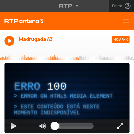
Entrar
Madrugada A3
NO AR
ERRO
100
ERROR ON HTML5 MEDIA ELEMENT
ESTE CONTEÚDO ESTÁ NESTE
MOMENTO INDISPONÍVEL