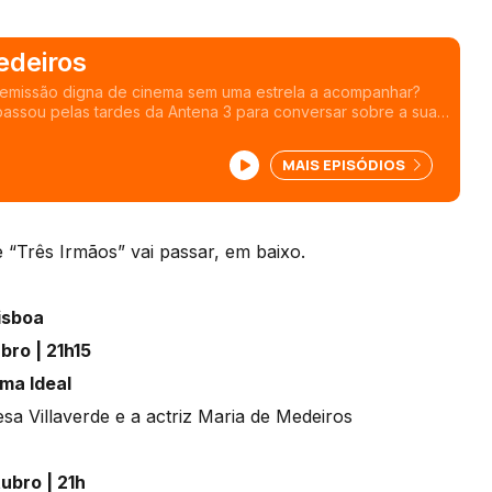
edeiros
 emissão digna de cinema sem uma estrela a acompanhar?
assou pelas tardes da Antena 3 para conversar sobre a sua
cificamente sobre o filme "3 irmãos".
MAIS EPISÓDIOS
e “Três Irmãos” vai passar, em baixo.
isboa
bro | 21h15
ma Ideal
a Villaverde e a actriz Maria de Medeiros
ubro | 21h