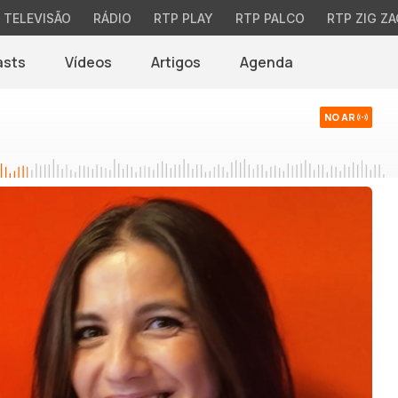
TELEVISÃO
RÁDIO
RTP PLAY
RTP PALCO
RTP ZIG ZA
asts
Vídeos
Artigos
Agenda
NO AR