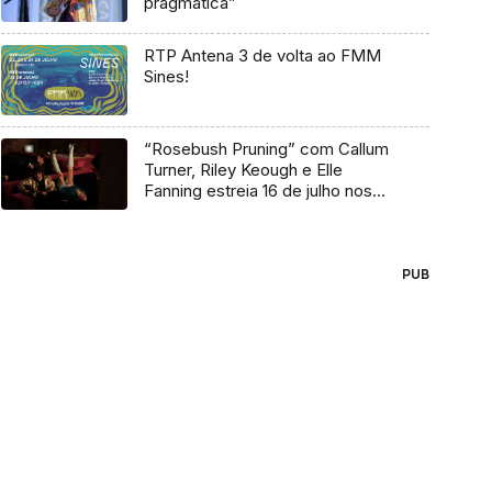
pragmática”
RTP Antena 3 de volta ao FMM
Sines!
“Rosebush Pruning” com Callum
Turner, Riley Keough e Elle
Fanning estreia 16 de julho nos
cinemas
PUB