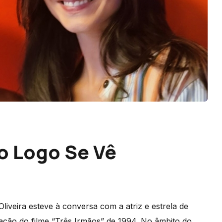
o Logo Se Vê
Oliveira esteve à conversa com a atriz e estrela de
ração do filme “Três Irmãos” de 1994. No âmbito do