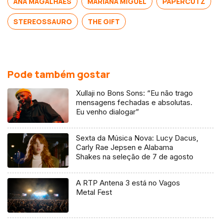
ANA MAGALHÃES
MARIANA MIGUEL
PAPERCUTZ
STEREOSSAURO
THE GIFT
Pode também gostar
Xullaji no Bons Sons: “Eu não trago
mensagens fechadas e absolutas.
Eu venho dialogar”
Sexta da Música Nova: Lucy Dacus,
Carly Rae Jepsen e Alabama
Shakes na seleção de 7 de agosto
A RTP Antena 3 está no Vagos
Metal Fest