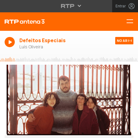
Entrar
Defeitos Especiais
NO AR
Luís Oliveira