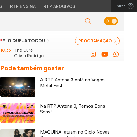
G
RTP ENSINA
RTP ARQUIVOS
Entrar
O QUE JÁ TOCOU
PROGRAMAÇÃO
18:33
The Cure
Olivia Rodrigo
Pode também gostar
A RTP Antena 3 está no Vagos
Metal Fest
Na RTP Antena 3, Temos Bons
Sons!
MAQUINA. atuam no Ciclo Novas