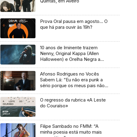
Quintas, em Aveiro
Prova Oral pausa em agosto… O
que há para ouvir às 19h?
10 anos de Iminente trazem
Nenny, Original Kappa (Allen
Halloween) e Orelha Negra a
Marvila
Afonso Rodrigues no Vocês
Sabem Lá: “Eu não era punk a
sério porque os meus pais não
me deixavam”
O regresso da rubrica «A Leste
do Couraíso»
Filipe Sambado no FMM: “A
minha poesia está muito mais