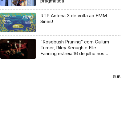
pragmática”
RTP Antena 3 de volta ao FMM
Sines!
“Rosebush Pruning” com Callum
Turner, Riley Keough e Elle
Fanning estreia 16 de julho nos
cinemas
PUB