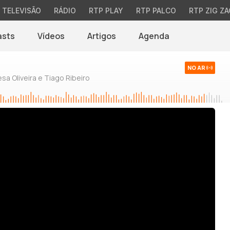
TELEVISÃO
RÁDIO
RTP PLAY
RTP PALCO
RTP ZIG ZA
asts
Vídeos
Artigos
Agenda
NO AR
sa Oliveira e Tiago Ribeiro