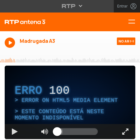
Entrar
Madrugada A3
NO AR
ERRO
100
ERROR ON HTML5 MEDIA ELEMENT
ESTE CONTEÚDO ESTÁ NESTE
MOMENTO INDISPONÍVEL