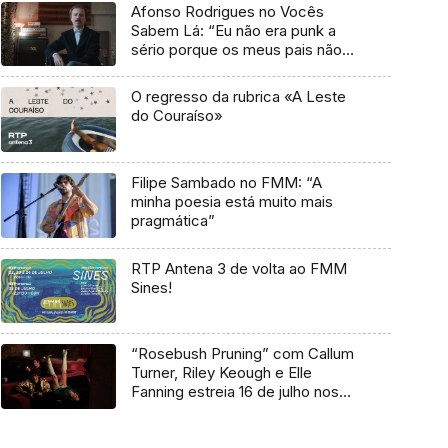
Afonso Rodrigues no Vocês
Sabem Lá: “Eu não era punk a
sério porque os meus pais não
me deixavam”
O regresso da rubrica «A Leste
do Couraíso»
Filipe Sambado no FMM: “A
minha poesia está muito mais
pragmática”
RTP Antena 3 de volta ao FMM
Sines!
“Rosebush Pruning” com Callum
Turner, Riley Keough e Elle
Fanning estreia 16 de julho nos
cinemas