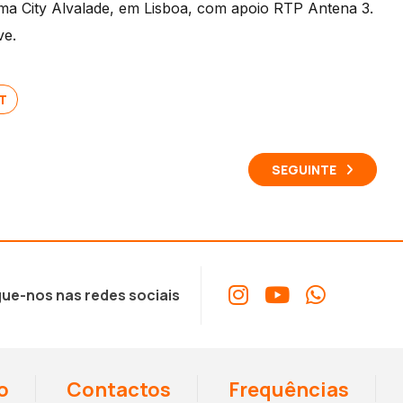
nema City Alvalade, em Lisboa, com apoio RTP Antena 3.
setas
ve.
cima/baixo
para
T
aumentar
ou
diminuir
SEGUINTE
o
volume.
ue-nos nas redes sociais
o
Contactos
Frequências