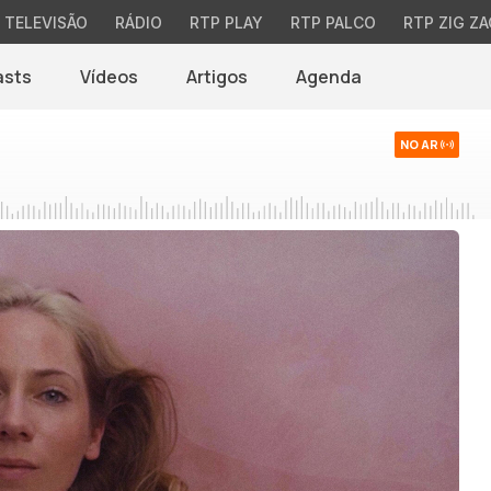
TELEVISÃO
RÁDIO
RTP PLAY
RTP PALCO
RTP ZIG ZA
asts
Vídeos
Artigos
Agenda
NO AR