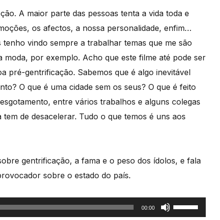
cção. A maior parte das pessoas tenta a vida toda e
 emoções, os afectos, a nossa personalidade, enfim…
s tenho vindo sempre a trabalhar temas que me são
 a moda, por exemplo. Acho que este filme até pode ser
a pré-gentrificação. Sabemos que é algo inevitável
anto? O que é uma cidade sem os seus? O que é feito
 esgotamento, entre vários trabalhos e alguns colegas
 tem de desacelerar. Tudo o que temos é uns aos
bre gentrificação, a fama e o peso dos ídolos, e fala
 provocador sobre o estado do país.
Use
00:00
as