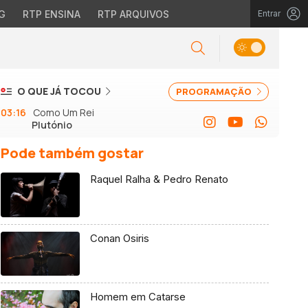
G
RTP ENSINA
RTP ARQUIVOS
Entrar
O QUE JÁ TOCOU
PROGRAMAÇÃO
03:16
Como Um Rei
Plutónio
Pode também gostar
Raquel Ralha & Pedro Renato
Conan Osiris
Homem em Catarse