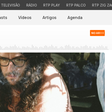
TELEVISÃO
RÁDIO
RTP PLAY
RTP PALCO
RTP ZIG ZA
asts
Vídeos
Artigos
Agenda
NO AR