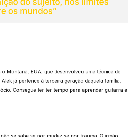
ição do sujeito, nos limites
re os mundos”
ra o Montana, EUA, que desenvolveu uma técnica de
 Alek já pertence à terceira geração daquela família,
gócio. Consegue ter ter tempo para aprender guitarra e
– não se sabe se por mudez se por trauma. O irmão