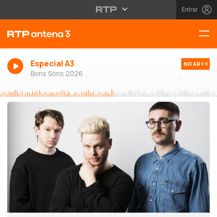
Entrar
Especial A3
NO AR
Bons Sons 2026