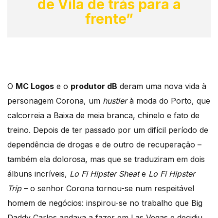
de Vila de trás para a
frente”
O
MC Logos
e o
produtor dB
deram uma nova vida à
personagem Corona, um
hustler
à moda do Porto, que
calcorreia a Baixa de meia branca, chinelo e fato de
treino. Depois de ter passado por um difícil período de
dependência de drogas e de outro de recuperação –
também ela dolorosa, mas que se traduziram em dois
álbuns incríveis,
Lo Fi Hipster Sheat
e
Lo Fi Hipster
Trip
– o senhor Corona tornou-se num respeitável
homem de negócios: inspirou-se no trabalho que Big
Daddy Carlos andava a fazer em Las Vegas e decidiu