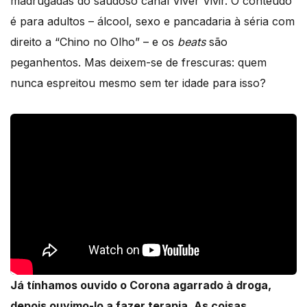
madrugadas do saudoso canal Viver Vivir. O conteúdo
é para adultos – álcool, sexo e pancadaria à séria com
direito a “Chino no Olho” – e os
beats
são
peganhentos. Mas deixem-se de frescuras: quem
nunca espreitou mesmo sem ter idade para isso?
Já tínhamos ouvido o Corona agarrado à droga,
depois ouvimo-lo a fazer terapia. As coisas