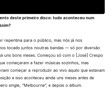
ento deste primeiro disco: tudo aconteceu num
ssim?
er repentina para o público, mas nós já nos
mos tocado juntos noutras bandas — só por diversão
o há uns bons meses. Começou só com o [José] Crespo
a, que começaram a fazer músicas sozinhos, mas
iam começar a reproduzir ao vivo aquilo que estavam
posição e isso aconteceu ainda uns meses antes de
ro single, “Melbourne”, e depois o álbum.