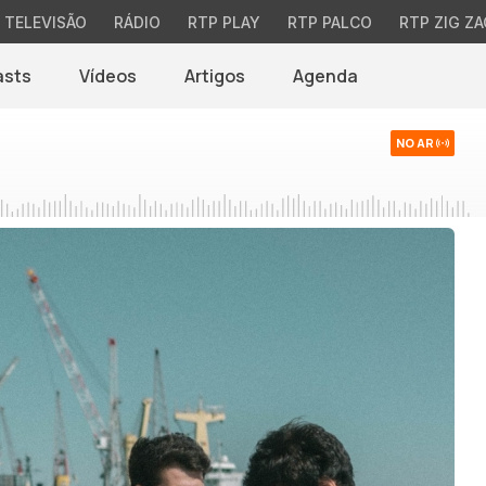
TELEVISÃO
RÁDIO
RTP PLAY
RTP PALCO
RTP ZIG ZA
asts
Vídeos
Artigos
Agenda
NO AR