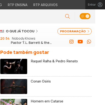
G
RTP ENSINA
RTP ARQUIVOS
Entrar
O QUE JÁ TOCOU
PROGRAMAÇÃO
20:54
Nobody Knows
Pastor T.L. Barrett & the
Youth for Christ Choir
Pode também gostar
Raquel Ralha & Pedro Renato
Conan Osiris
Homem em Catarse