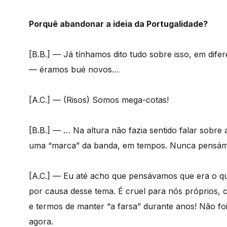
Porquê abandonar a ideia da Portugalidade?
[B.B.] — Já tínhamos dito tudo sobre isso, em dif
— éramos bué novos…
[A.C.] — (Risos) Somos mega-cotas!
[B.B.] — … Na altura não fazia sentido falar sobre
uma “marca” da banda, em tempos. Nunca pensám
[A.C.] — Eu até acho que pensávamos que era o que
por causa desse tema. É cruel para nós próprios, 
e termos de manter “a farsa” durante anos! Não foi
agora.