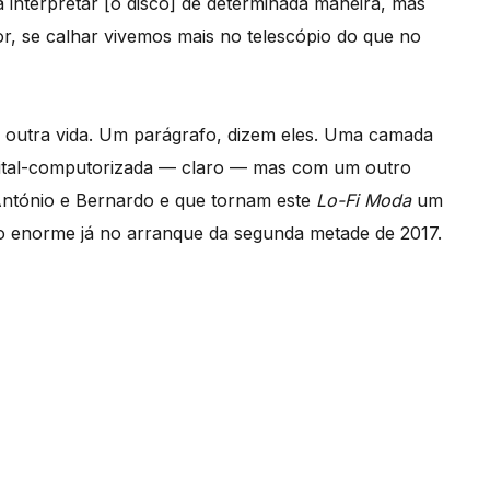
a interpretar [o disco] de determinada maneira, mas
, se calhar vivemos mais no telescópio do que no
outra vida. Um parágrafo, dizem eles. Uma camada
digital-computorizada — claro — mas com um outro
 António e Bernardo e que tornam este
Lo-Fi Moda
um
ro enorme já no arranque da segunda metade de 2017.