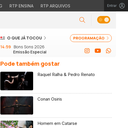
G
RTP ENSINA
RTP ARQUIVOS
Entrar
O QUE JÁ TOCOU
PROGRAMAÇÃO
14:59
Bons Sons 2026
Emissão Especial
Pode também gostar
Raquel Ralha & Pedro Renato
Conan Osiris
Homem em Catarse