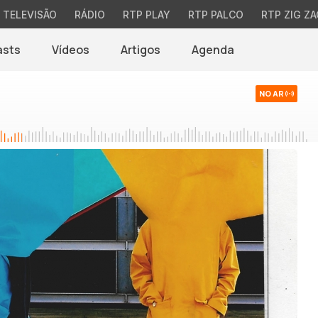
TELEVISÃO
RÁDIO
RTP PLAY
RTP PALCO
RTP ZIG ZA
asts
Vídeos
Artigos
Agenda
NO AR