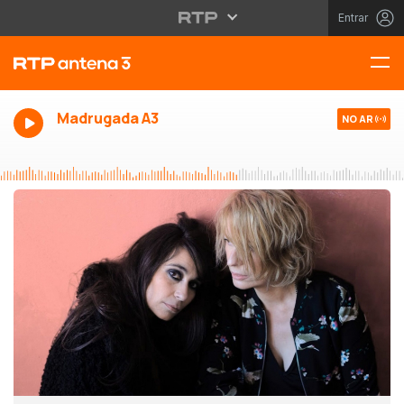
Entrar
Madrugada A3
NO AR