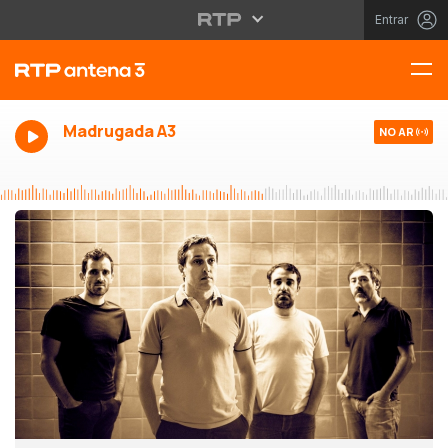
Entrar
Madrugada A3
NO AR