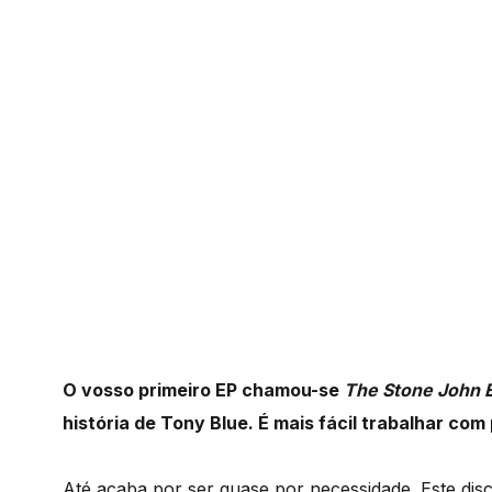
O vosso primeiro EP chamou-se
The Stone John 
história de Tony Blue. É mais fácil trabalhar c
Até acaba por ser quase por necessidade. Este di