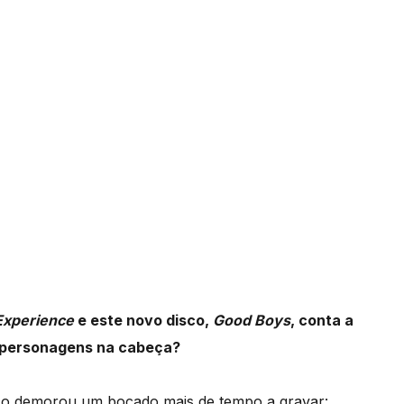
Experience
e este novo disco,
Good Boys
, conta a
om personagens na cabeça?
sco demorou um bocado mais de tempo a gravar: