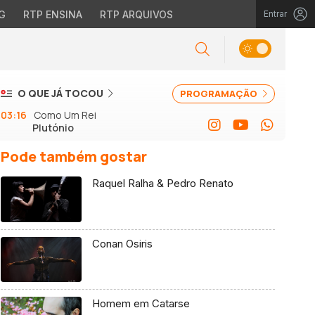
G
RTP ENSINA
RTP ARQUIVOS
Entrar
O QUE JÁ TOCOU
PROGRAMAÇÃO
03:16
Como Um Rei
Plutónio
Pode também gostar
Raquel Ralha & Pedro Renato
Conan Osiris
Homem em Catarse