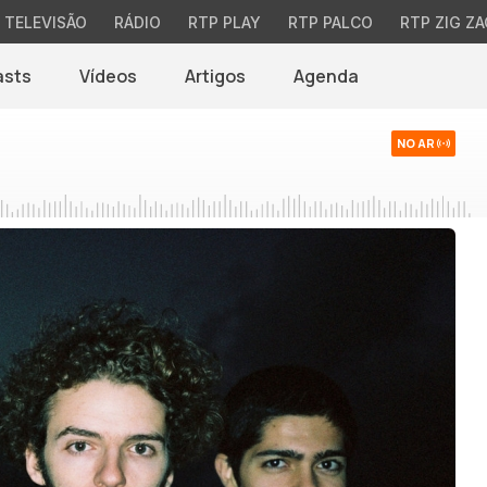
TELEVISÃO
RÁDIO
RTP PLAY
RTP PALCO
RTP ZIG ZA
asts
Vídeos
Artigos
Agenda
NO AR