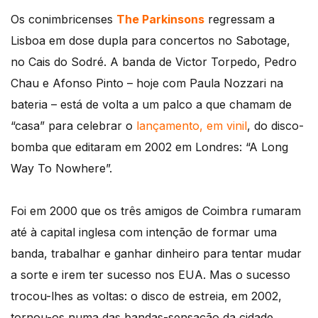
Os conimbricenses
The Parkinsons
regressam a
Lisboa em dose dupla para concertos no Sabotage,
no Cais do Sodré. A banda de Victor Torpedo, Pedro
Chau e Afonso Pinto – hoje com Paula Nozzari na
bateria – está de volta a um palco a que chamam de
“casa” para celebrar o
lançamento, em vinil
, do disco-
bomba que editaram em 2002 em Londres: “A Long
Way To Nowhere”.
Foi em 2000 que os três amigos de Coimbra rumaram
até à capital inglesa com intenção de formar uma
banda, trabalhar e ganhar dinheiro para tentar mudar
a sorte e irem ter sucesso nos EUA. Mas o sucesso
trocou-lhes as voltas: o disco de estreia, em 2002,
tornou-os numa das bandas-sensação da cidade.