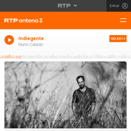
Entrar
Indiegente
NO AR
Nuno Calado