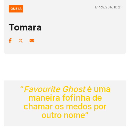
17 nov, 2017, 10:21
OUB'LÁ
Tomara
“
Favourite Ghost
é uma
maneira fofinha de
chamar os medos por
outro nome”