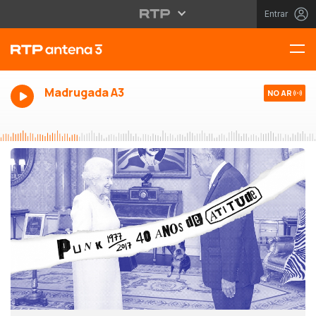
Entrar
Madrugada A3
NO AR