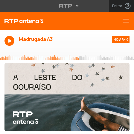
Entrar
Madrugada A3
NO AR