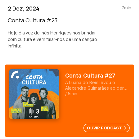
2 Dez, 2024
7min
Conta Cultura #23
Hoje é a vez de Inês Henriques nos brindar
com cultura e vem falar-nos de uma canção
infinita.
Conta Cultura #27
A Luana do Bem levou o
Alexandre Guimarães ao dérbi
de Alvalade.
/ 5min
OUVIR PODCAST