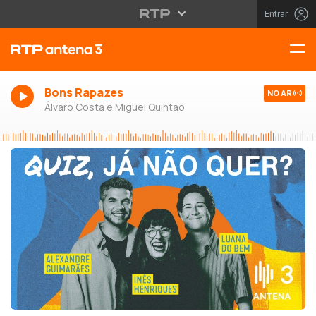
Entrar
Bons Rapazes
NO AR
Álvaro Costa e Miguel Quintão