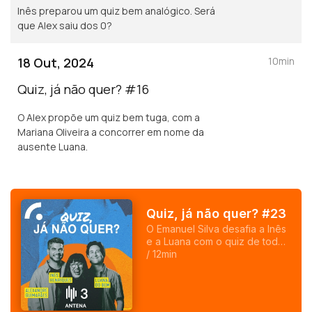
Inês preparou um quiz bem analógico. Será
que Alex saiu dos 0?
18 Out, 2024
10min
Quiz, já não quer? #16
O Alex propõe um quiz bem tuga, com a
Mariana Oliveira a concorrer em nome da
ausente Luana.
Quiz, já não quer? #23
O Emanuel Silva desafia a Inês
e a Luana com o quiz de todos
os quizzes. Ou com um quiz
/ 12min
sobre outros quizzes, vá.