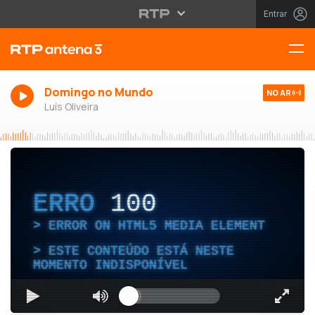
Entrar
Domingo no Mundo
NO AR
Luís Oliveira
ERRO
100
ERROR ON HTML5 MEDIA ELEMENT
ESTE CONTEÚDO ESTÁ NESTE
MOMENTO INDISPONÍVEL