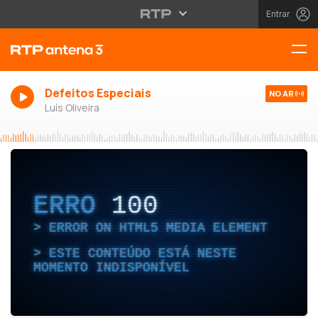
Entrar
Defeitos Especiais
NO AR
Luís Oliveira
ERRO
100
ERROR ON HTML5 MEDIA ELEMENT
ESTE CONTEÚDO ESTÁ NESTE
MOMENTO INDISPONÍVEL