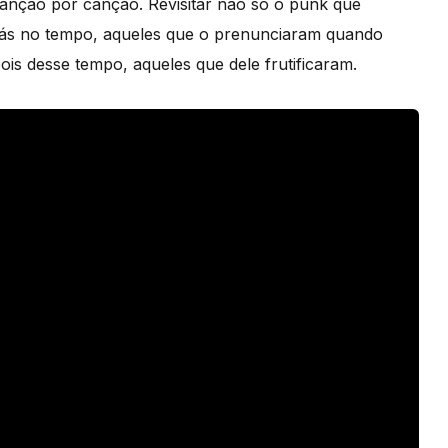
 canção por canção. Revisitar não só o punk que
trás no tempo, aqueles que o prenunciaram quando
s desse tempo, aqueles que dele frutificaram.