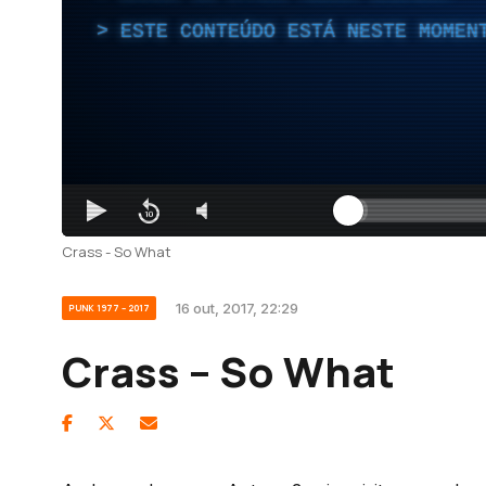
ESTE CONTEÚDO ESTÁ NESTE MOMEN
Crass - So What
16 out, 2017, 22:29
PUNK 1977 – 2017
Crass – So What