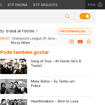
G
RTP ENSINA
RTP ARQUIVOS
Entrar
O QUE JÁ TOCOU
PROGRAMAÇÃO
09:57
Champions League (ft. Slow J
Mizzy Miles
e GSon)
Pode também gostar
Gang of Four – At Home He’s A
Tourist
Mata-Ratos – Eu Tenho um
Pobre
Heartbreakers – Born to Lose