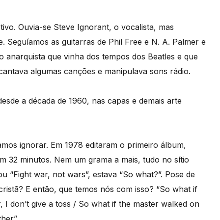
o. Ouvia-se Steve Ignorant, o vocalista, mas
. Seguíamos as guitarras de Phil Free e N. A. Palmer e
o anarquista que vinha dos tempos dos Beatles e que
, cantava algumas canções e manipulava sons rádio.
desde a década de 1960, nas capas e demais arte
mos ignorar. Em 1978 editaram o primeiro álbum,
m 32 minutos. Nem um grama a mais, tudo no sítio
ou “Fight war, not wars”, estava “So what?”. Pose de
cristã? E então, que temos nós com isso? “So what if
 I don’t give a toss / So what if the master walked on
ther”.