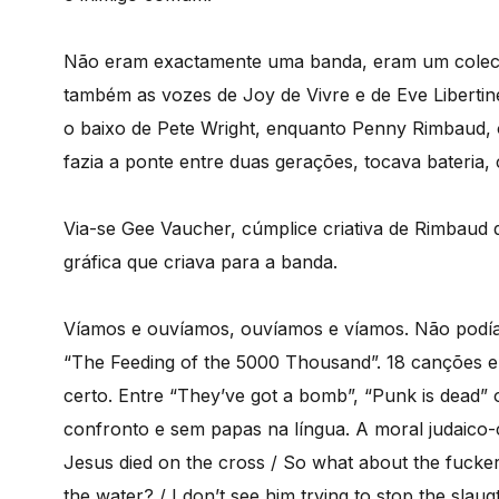
Não eram exactamente uma banda, eram um colectiv
também as vozes de Joy de Vivre e de Eve Libertine
o baixo de Pete Wright, enquanto Penny Rimbaud, 
fazia a ponte entre duas gerações, tocava bateria
Via-se Gee Vaucher, cúmplice criativa de Rimbaud 
gráfica que criava para a banda.
Víamos e ouvíamos, ouvíamos e víamos. Não podía
“The Feeding of the 5000 Thousand”. 18 canções e
certo. Entre “They’ve got a bomb”, “Punk is dead” 
confronto e sem papas na língua. A moral judaico-
Jesus died on the cross / So what about the fucker,
the water? / I don’t see him trying to stop the slaug