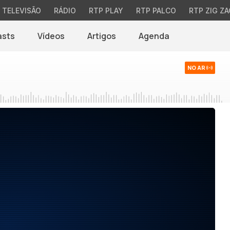
TELEVISÃO
RÁDIO
RTP PLAY
RTP PALCO
RTP ZIG ZA
asts
Vídeos
Artigos
Agenda
NO AR