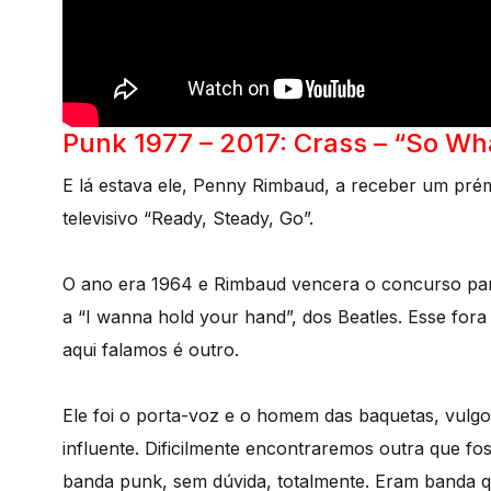
Punk 1977 – 2017: Crass – “So Wh
E lá estava ele, Penny Rimbaud, a receber um pr
televisivo “Ready, Steady, Go”.
O ano era 1964 e Rimbaud vencera o concurso para
a “I wanna hold your hand”, dos Beatles. Esse for
aqui falamos é outro.
Ele foi o porta-voz e o homem das baquetas, vulgo
influente. Dificilmente encontraremos outra que fo
banda punk, sem dúvida, totalmente. Eram banda q