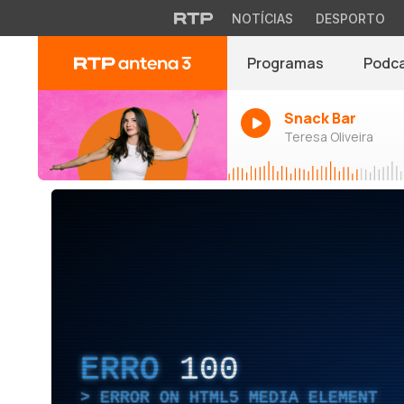
NOTÍCIAS
DESPORTO
Programas
Podc
Snack Bar
Teresa Oliveira
ERRO
100
ERROR ON HTML5 MEDIA ELEMENT