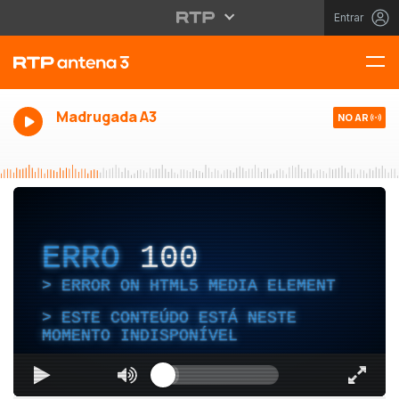
Entrar
Madrugada A3
NO AR
ERRO
100
ERROR ON HTML5 MEDIA ELEMENT
ESTE CONTEÚDO ESTÁ NESTE
MOMENTO INDISPONÍVEL