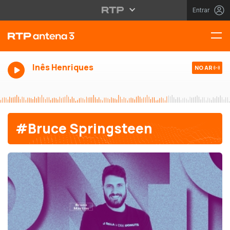
Entrar
Inês Henriques
NO AR
#Bruce Springsteen