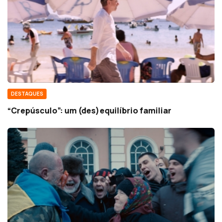
DESTAQUES
“Crepúsculo”: um (des)equilíbrio familiar