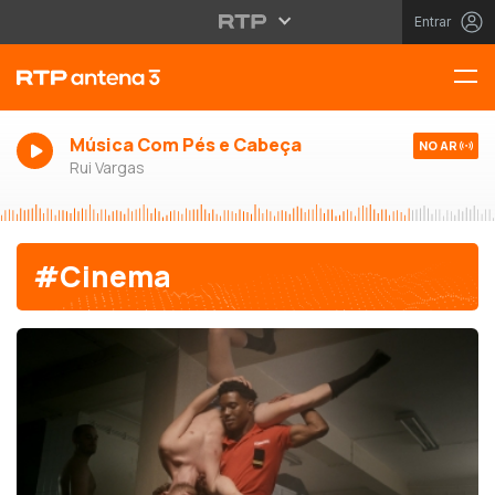
Entrar
Música Com Pés e Cabeça
NO AR
Rui Vargas
#Cinema