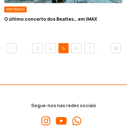
DESTAQUES
O último concerto dos Beatles… em IMAX
…
…
1
3
4
5
6
7
18
Segue-nos nas redes sociais