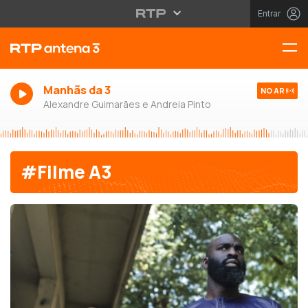
Entrar
Manhãs da 3
NO AR
Alexandre Guimarães e Andreia Pinto
#Filme A3