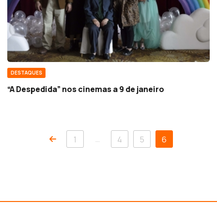
DESTAQUES
“A Despedida” nos cinemas a 9 de janeiro
…
1
4
5
6