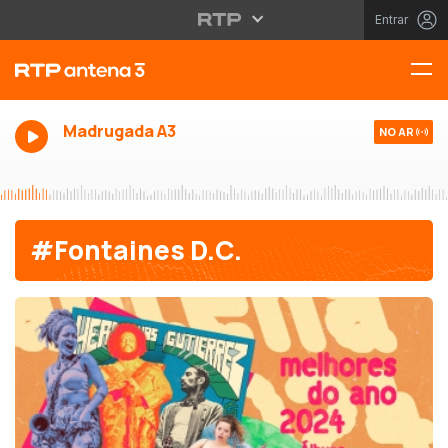
Entrar
Madrugada A3
NO AR
#Fontaines D.C.