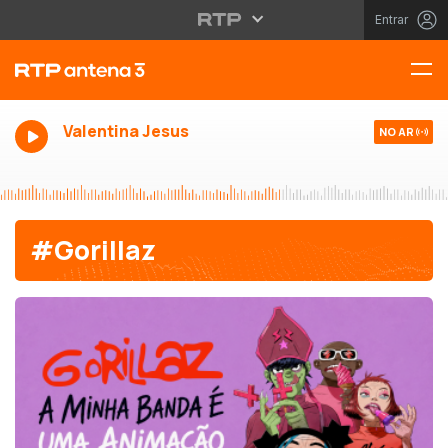
Entrar
Valentina Jesus
NO AR
#Gorillaz